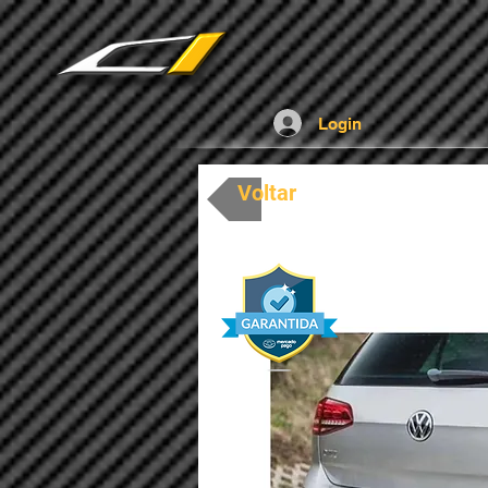
UA-136337164-1
Login
Voltar