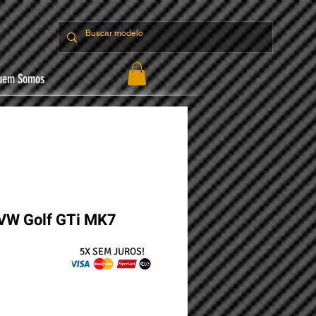
uem Somos
- VW Golf GTi MK7
ço
5X SEM JUROS!