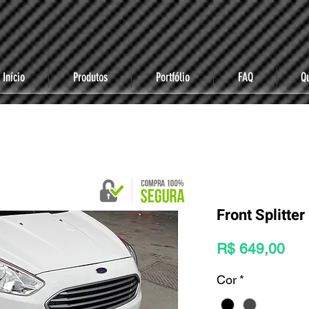
Início
Produtos
Portfólio
FAQ
Q
Front Splitte
Pre
R$ 649,00
Cor
*