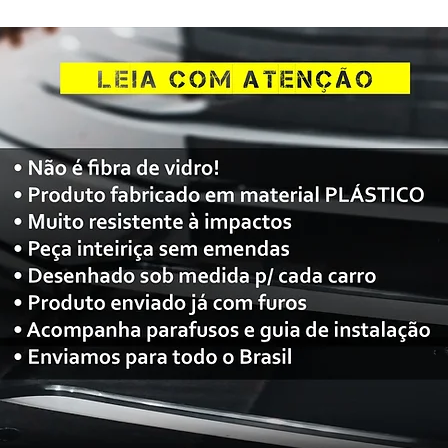
serão enviados no 
Ao efetuar a compr
WhatsApp exclusivo
manteremos à par d
Enviamos para todo
com código para ra
melhor embalagem 
proteção total do p