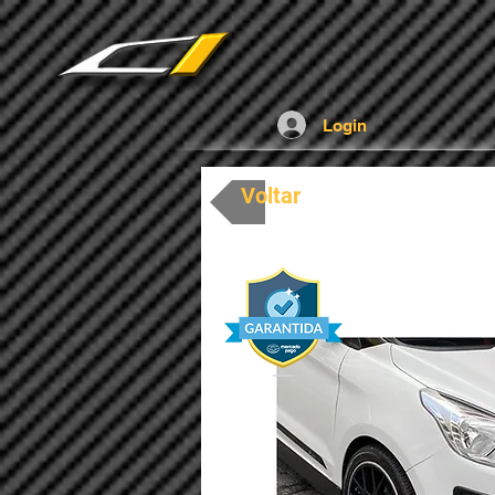
UA-136337164-1
Login
Voltar