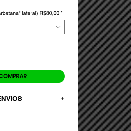
arbatana" lateral) R$80,00
*
COMPRAR
ENVIOS
adquiridos no site são
icação após a compra, onde