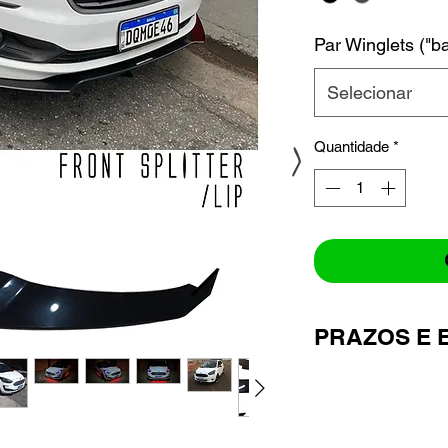
Par Winglets ("b
Selecionar
>
Quantidade
*
PRAZOS E 
**ATENÇÃO**
Todos os produtos 
submetidos à fabr