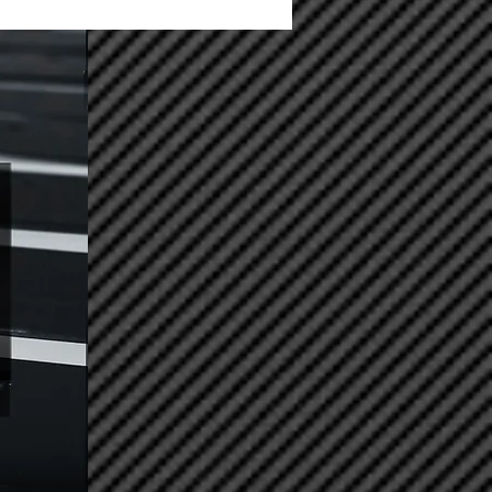
prazo de até 10 dias úteis.
a, você será adicionado ao
 para clientes, onde lhe
o status do pedido.
 o Brasil via transportadora
streio. Prezamos em fornecer a
para garantir qualidade e
roduto.