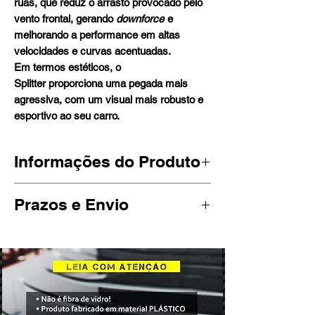
ruas, que reduz o arrasto provocado pelo
vento frontal, gerando
downforce
e
melhorando a performance em altas
velocidades e curvas acentuadas.
Em termos estéticos, o
Splitter proporciona uma pegada mais
agressiva, com um visual mais robusto e
esportivo ao seu carro.
Informações do Produto
Produto desenvolvido sob medida para
Prazos e Envio
BMW 335i e90, com furação e formato
que se encaixam perfeitamente em seu
**ATENÇÃO**
parachoque.
Todos os produtos adquiridos no site
O produto é fabricado em
material
são submetidos à fabricação após a
plástico
automotivo de 8mm, com
confirmação do pagamento, no prazo
diferencial de ser mais maleável que
de até 30 dias úteis.
outros plásticos tornando-o bastante