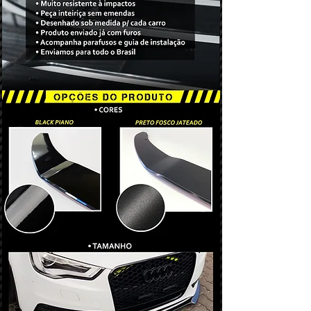
Ao efetuar a compra, você será
apropriado para a posição onde será
adicionado ao WhatsApp exclusivo
usado, em que sucetivamente estará
para clientes, onde lhe manteremos
sendo submetido à impactos contra
à par do status do pedido.
valetas, rampas e lombadas, mas que
O envio é feito via transportadora com
por conta da sua
flexibilidade e grande
código para rastreio. Prezamos em
resistência
, terá baixo risco de quebra
fornecer a melhor embalagem para
(ao contrário da fibra de vidro
garantir qualidade e proteção total do
encontrada em produtos similares,
produto.
onde quebra-se facilmente
sem possbilidade de reparo).
Disponível nas cores preto fosco e
black piano. (selecionar na compra)
O produto é fornecido com furos sob
medida para o carro, assim como
parafusos especiais que são
usados na fixação do
Splitter
ao
parachoque.
Acompanha Guia de Instalação com
fotos e passo a passo para facilitar a