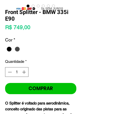
5x SEM JUROS
Front Splitter - BMW 335i
E90
Preço
R$ 749,00
Cor
*
Quantidade
*
COMPRAR
O Splitter é voltado para aerodinâmica,
conceito originado das pistas para as