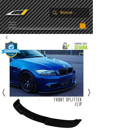
UA-136337164-1
<
>