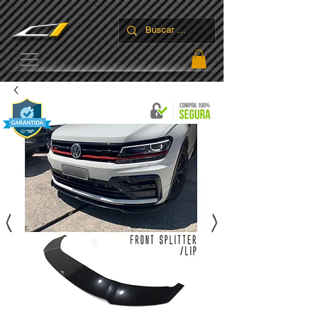
UA-136337164-1
<
>