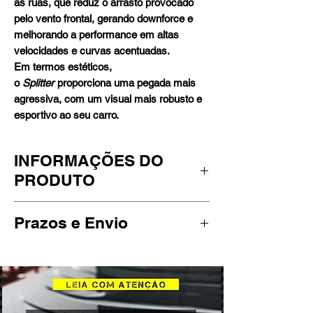
as ruas, que reduz o arrasto provocado
pelo vento frontal, gerando downforce e
melhorando a performance em altas
velocidades e curvas acentuadas.
Em termos estéticos,
o
Splitter
proporciona uma pegada mais
agressiva, com um visual mais robusto e
esportivo ao seu carro.
INFORMAÇÕES DO
PRODUTO
Peça feita sob medida para Tiguan
Prazos e Envio
MK2 R-Line, com furos e formato que
se encaixam perfeitamente em seu
**ATENÇÃO**
parachoque.
Todos os produtos adquiridos no site
Fabricado em material plástico de 8mm
são submetidos à fabricação após a
com composto especial, que
confirmação do pagamento, no prazo
proporciona flexibilidade ao produto,