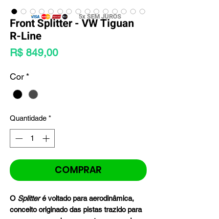
5x SEM JUROS
Front Splitter - VW Tiguan
R-Line
Preço
R$ 849,00
Cor
*
Quantidade
*
COMPRAR
O
Splitter
é voltado para aerodinâmica,
conceito originado das pistas trazido para