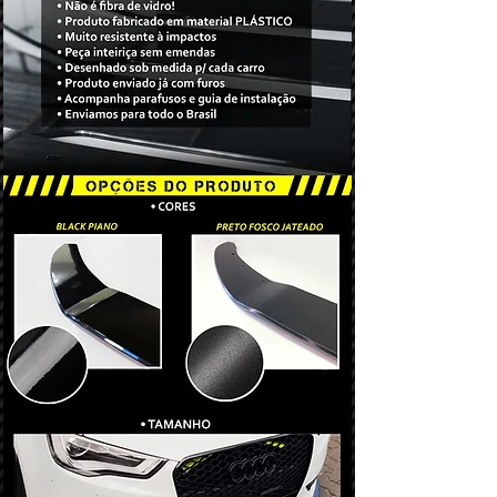
de até 30 dias úteis.
tornando a peça capaz de absorver os
Ao efetuar a compra, você será
impactos de lombadas e valetas
adicionado ao WhatsApp exclusivo
dariamente, sendo praticamente
para clientes, onde lhe manteremos
impossível de quebrar.
à par do status do pedido.
Disponível nas cores preto fosco e
O envio é feito via transportadora com
black piano. (selecionar na compra)
código para rastreio. Prezamos em
Acompanha todos os parafusos para
fornecer a melhor embalagem para
fixação e guia de instalação.
garantir qualidade e proteção total do
Não precisa desmontar o
produto.
parachoque para instalar!